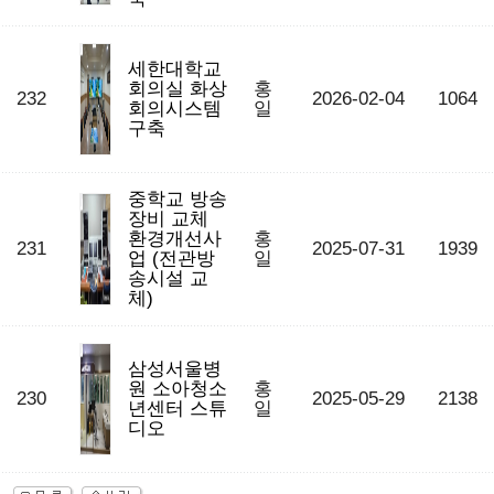
세한대학교
회의실 화상
홍
232
2026-02-04
1064
회의시스템
일
구축
중학교 방송
장비 교체
환경개선사
홍
231
2025-07-31
1939
업 (전관방
일
송시설 교
체)
삼성서울병
원 소아청소
홍
230
2025-05-29
2138
년센터 스튜
일
디오