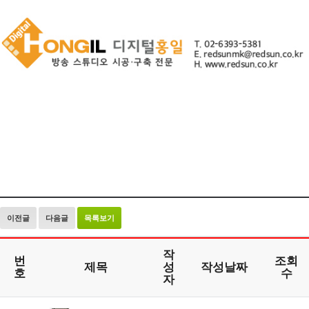
이전글
다음글
목록보기
작
번
조회
제목
성
작성날짜
호
수
자