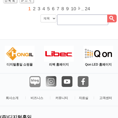
1
2
3
4
5
6
7
8
9
10
24
,,,
디지털홍일 쇼핑몰
리벡 홈페이지
Qon LED 홈페이지
회사소개
비즈니스
커뮤니티
자료실
고객센터
(주)디지털홍일