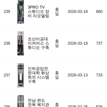
3PRO TV
홍
239
스튜디오 장
2026-03-18
660
일
비 리모델링
조선이공대
홍
238
이커머스 스
2026-03-18
737
일
튜디오 구축
인하공업전
문대학 화상
홍
237
2026-03-13
733
회의 시스템
일
구축
전남 완도
전복 복지관
홍
236
2026-02-26
826