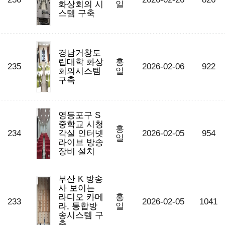
화상회의 시
일
스템 구축
경남거창도
립대학 화상
홍
235
2026-02-06
922
회의시스템
일
구축
영등포구 S
중학교 시청
홍
234
각실 인터넷
2026-02-05
954
일
라이브 방송
장비 설치
부산 K 방송
사 보이는
라디오 카메
홍
233
2026-02-05
1041
라, 통합방
일
송시스템 구
축