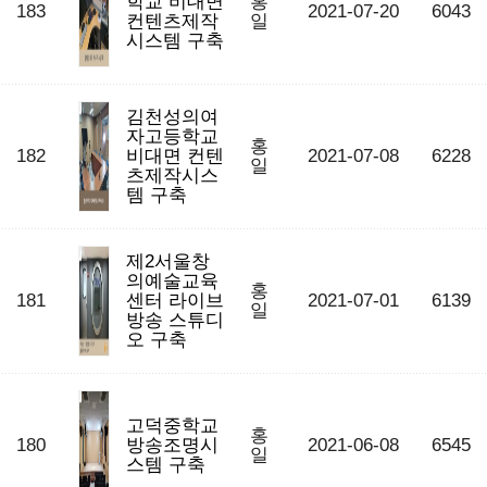
학교 비대면
홍
183
2021-07-20
6043
컨텐츠제작
일
시스템 구축
김천성의여
자고등학교
홍
182
비대면 컨텐
2021-07-08
6228
일
츠제작시스
템 구축
제2서울창
의예술교육
홍
181
센터 라이브
2021-07-01
6139
일
방송 스튜디
오 구축
고덕중학교
홍
180
방송조명시
2021-06-08
6545
일
스템 구축