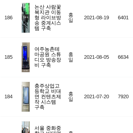
논산 사람꽃
복지관 이동
홍
186
형 라이브방
2021-08-19
6401
일
송 중계시스
템 구축
여주농촌테
마공원 스튜
홍
185
2021-08-05
6634
디오 방송장
일
비 구축
충주상업고
등학교 비대
홍
184
면 컨텐츠제
2021-07-20
7920
일
작 시스템
구축
서울 중화중