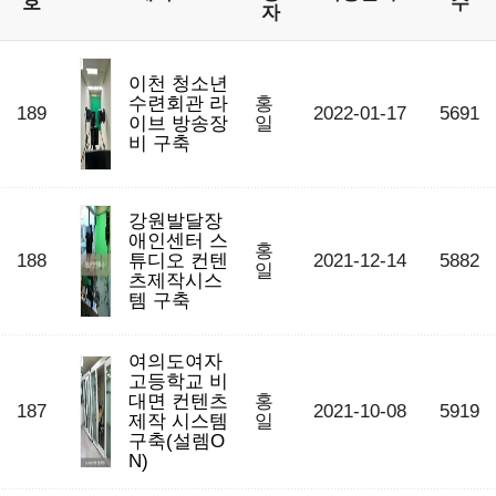
호
수
자
이천 청소년
수련회관 라
홍
189
2022-01-17
5691
이브 방송장
일
비 구축
강원발달장
애인센터 스
홍
188
튜디오 컨텐
2021-12-14
5882
일
츠제작시스
템 구축
여의도여자
고등학교 비
대면 컨텐츠
홍
187
2021-10-08
5919
제작 시스템
일
구축(설렘O
N)